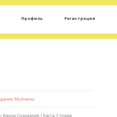
Профиль
Регистрация
идания. Мужчины
:
Варна Созидания. I Каста. Стожар