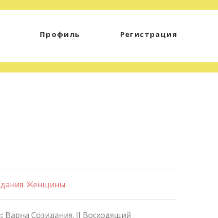
Профиль
Регистрация
идания. Женщины
:
Варна Созидания. II Восходящий