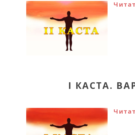
Читат
I КАСТА. В
Читат