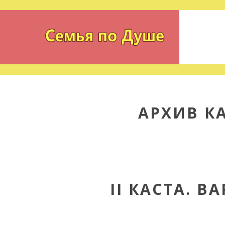
АРХИВ К
II КАСТА. 